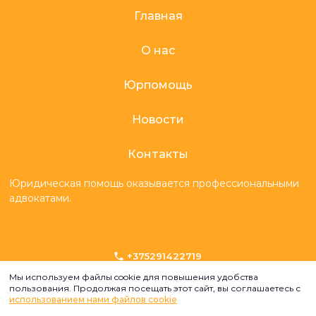
Главная
О нас
Юрпомощь
Новости
Контакты
Юридическая помощь оказывается профессиональными
адвокатами.
+375291422719
info@familylawyer.by
Мы используем файлы cookie для повышения удобства
пользования. Продолжая посещать этот сайт, вы соглашаетесь с
© 2018-2026. Все права защищены.
использованием нами файлов cookie
Политика конфиденциальности