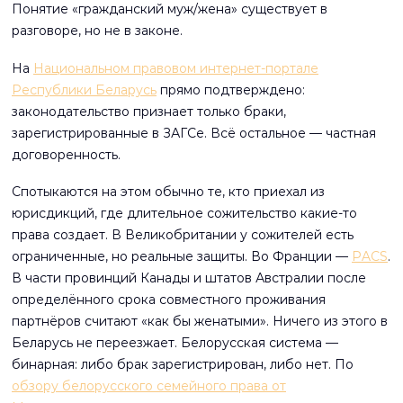
Понятие «гражданский муж/жена» существует в
разговоре, но не в законе.
На
Национальном правовом интернет-портале
Республики Беларусь
прямо подтверждено:
законодательство признает только браки,
зарегистрированные в ЗАГСе. Всё остальное — частная
договоренность.
Спотыкаются на этом обычно те, кто приехал из
юрисдикций, где длительное сожительство какие-то
права создает. В Великобритании у сожителей есть
ограниченные, но реальные защиты. Во Франции —
PACS
.
В части провинций Канады и штатов Австралии после
определённого срока совместного проживания
партнёров считают «как бы женатыми». Ничего из этого в
Беларусь не переезжает. Белорусская система —
бинарная: либо брак зарегистрирован, либо нет. По
обзору белорусского семейного права от