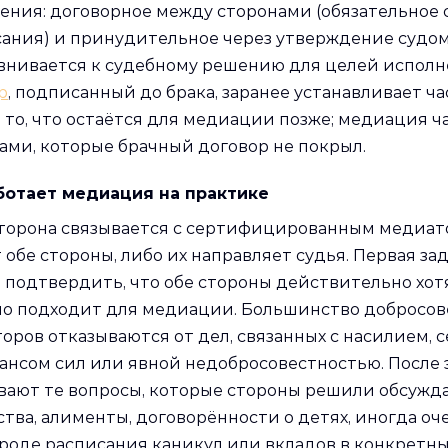
ения: договорное между сторонами (обязательное 
ания) и принудительное через утверждение судо
внивается к судебному решению для целей исполн
р
, подписанный до брака, заранее устанавливает ча
 то, что остаётся для медиации позже; медиация ча
ами, которые брачный договор не покрыл.
ботает медиация на практике
торона связывается с сертифицированным медиато
 обе стороны, либо их направляет судья. Первая з
 подтвердить, что обе стороны действительно хот
ло подходит для медиации. Большинство добросо
оров отказываются от дел, связанных с насилием, 
ансом сил или явной недобросовестностью. После 
вают те вопросы, которые стороны решили обсужда
тва, алименты, договорённости о детях, иногда оч
роде расписания каникул или вкладов в конкретны