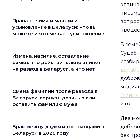
отлича
письме
Права отчима и мачехи и
вопрос
усыновление в Беларуси: что вы
процес
можете и что меняет усыновление
В семе
Судебн
Измена, насилие, оставление
разбир
семьи: что действительно влияет
на развод в Беларуси, а что нет
декабр
добров
медиац
Смена фамилии после развода в
Минис
Беларуси: вернуть девичью или
итог —
оставить фамилию мужа
Два мо
Брак между двумя иностранцами в
добров
Беларуси в 2026 году
без пр