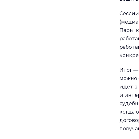
Сессии
(медиа
Пары, 
работа
работа
конкре
Итог —
можно 
идёт в
и инте
судебн
когда 
догово
получа