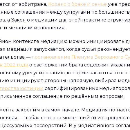
ется от арбитража.
Кодекс о браке и семье
уже пре
нные соглашения между супругами по большинств
ов, а Закон о медиации дал этой практике структ
с и механизм исполнения.
йном контексте медиацию можно инициировать дв
ая медиация запускается, когда судья рекомендует
ательства —
постановление Пленума Верховного Су
я 2022 года
о расторжении брака содержит указани
ольному урегулированию, которые касаются этого.
ию инициируют стороны напрямую, выбирая мед
терства юстиции
сертифицированных медиаторов. 
 письменное соглашение по решённым вопросам.
мента закрепим в самом начале. Медиация по-нас
ольная — любая сторона может выйти из процесса
оцессуальных последствий. И у медиативного согл