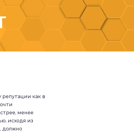
Т
 репутации как в
почти
стрее, менее
ью, исходя из
т, должно