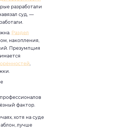
орые разработали
авязал суд, —
работали.
ожна.
Раздел
ом, накопления,
сий. Презумпция
нимается
ворённостей
,
жки.
ые
, профессионалов
ьёзный фактор.
аях, хотя на суде
аблон, лучше