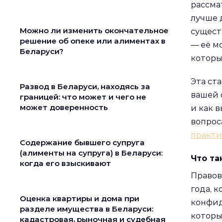
рассма
лучше 
Можно ли изменить окончательное
сущест
решение об опеке или алиментах в
— её м
Беларуси?
которы
Эта ст
Развод в Беларуси, находясь за
вашей 
границей: что может и чего не
может доверенность
и как 
вопрос
практи
Содержание бывшего супруга
(алименты на супруга) в Беларуси:
Что та
когда его взыскивают
Правов
года, 
Оценка квартиры и дома при
конфид
разделе имущества в Беларуси:
которы
кадастровая, рыночная и судебная