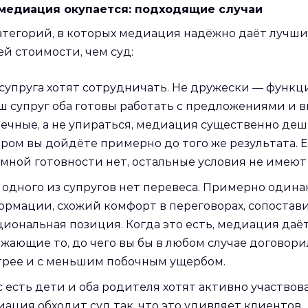
медиация окупается: подходящие случаи
атегорий, в которых медиация надёжно даёт лучши
й стоимости, чем суд:
супруга хотят сотрудничать. Не дружески — функц
ш супруг оба готовы работать с предложениями и 
ечные, а не упираться, медиация существенно деше
ром вы дойдёте примерно до того же результата. 
мной готовности нет, остальные условия не имеют
 одного из супругов нет перевеса. Примерно одина
рмации, схожий комфорт в переговорах, сопостав
иональная позиция. Когда это есть, медиация даёт
жающие то, до чего вы бы в любом случае договор
трее и с меньшим побочным ущербом.
с есть дети и оба родителя хотят активно участвов
ация обходит суд так, что это удивляет клиентов.