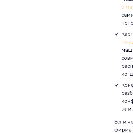
о ме
сами
пото
Карт
иму
маш
совм
расп
когд
Кон
разб
конф
или 
Если ч
фирма 