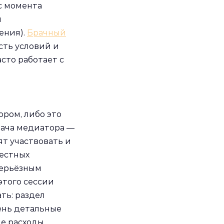
с момента
м
ения).
Брачный
сть условий и
сто работает с
ром, либо это
адача медиатора —
ят участвовать и
вестных
серьёзным
этого сессии
ть: раздел
ень детальные
е расходы.