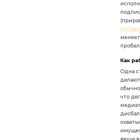
исполн
подпис
(прира
догово
меняет
пробел
Как ра
Одна с
делают
обычно
что де
медиат
дисбал
охваты
имущес
вещи в