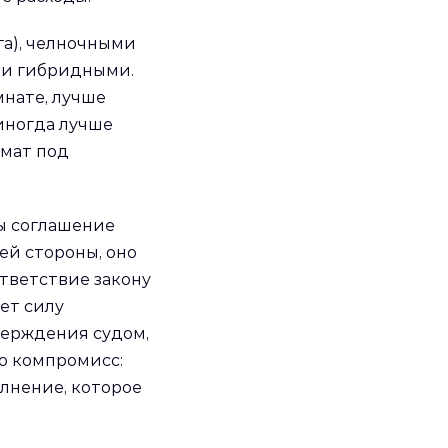
га), челночными
ли гибридными.
мнате, лучше
 иногда лучше
рмат под
бы соглашение
й стороны, оно
тветствие закону
ет силу
верждения судом,
о компромисс:
лнение, которое