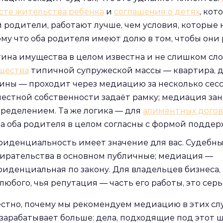
сте жительства ребёнка
и
соглашения о детях
, кот
 родители, работают лучше, чем условия, которые н
му что оба родителя имеют долю в том, чтобы они 
ина имущества в целом известна и не слишком сл
щества
типичной супружеской массы — квартира, д
ины — проходит через медиацию за несколько сес
естной собственности задаёт рамку; медиация за
ределением. Та же логика — для
алиментных дого
а оба родителя в целом согласны с формой поддер
фиденциальность имеет значение для вас. Судебн
ирательства в основном публичные; медиация —
иденциальная по закону. Для владельцев бизнеса
любого, чья репутация — часть его работы, это сер
естно, почему мы рекомендуем медиацию в этих случ
зарабатывает больше: дела, подходящие под этот ш