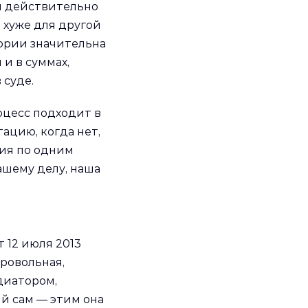
я действительно
 хуже для другой
ории значительна
и в суммах,
 суде.
оцесс подходит в
ацию, когда нет,
ия по одним
ашему делу, наша
 12 июля 2013
ровольная,
диатором,
й сам — этим она