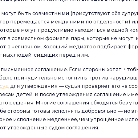
 могут быть совместными (присутствуют оба супру
тор перемещается между ними по отдельности) и
которые могут продуктивно находиться в одной ко
ют в совместном формате; пары, которые не могут,
ют в челночном. Хороший медиатор подбирает фо
тных людей, сидящих перед ним.
 письменное соглашение. Если стороны хотят, что
было принудительно исполнить против нарушивше
суд
для утверждения — судья проверяет его на соо
ресам детей, и после утверждения соглашение име
ого решения. Многие соглашения обходятся без ут
обе стороны готовы исполнять добровольно — но эт
рное исполнение медленнее, чем упрощённое испо
ют утверждённые судом соглашения.