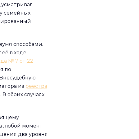
дусматривал
у семейных
урированный
умя способами.
 её в ходе
да № 7 от 22
я по
 Внесудебную
иатора из
реестра
В обоих случаях
тоящему
 в любой момент
ашения два уровня