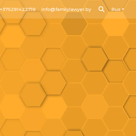
+375291422719
info@familylawyer.by
Rus