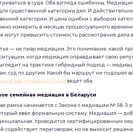
триваться в суде. Оба взгляда ошибочны. Медиаци
для существенной категории дел. И действительно
венной категории. И цена ошибки с выбором катег
ожно измерить в месяцах процессуального времени 
е могут превысить стоимость рассмотрения дела в
атья — не пиар медиации. Это понимание, какой пр
ситуации: когда медиация оправдывает свою репут
выглядит на практике гибридный подход — медиац
ам, суд по другим. Какой бы маршрут ни подошёл в
ка по расторжению брака
ведёт оба.
кое семейная медиация в Беларуси
ая рамка начинается с Закона о медиации № 58-З от
который ввёл формальную систему. Медиация — доб
енциальная, проводится сертифицированным ме
й содействует переговорам, но не выносит решени