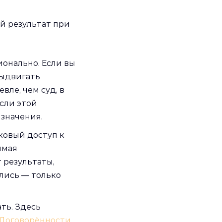
й результат при
ионально. Если вы
выдвигать
вле, чем суд, в
Если этой
 значения.
ковый доступ к
имая
 результаты,
ились — только
ать. Здесь
Договорённости