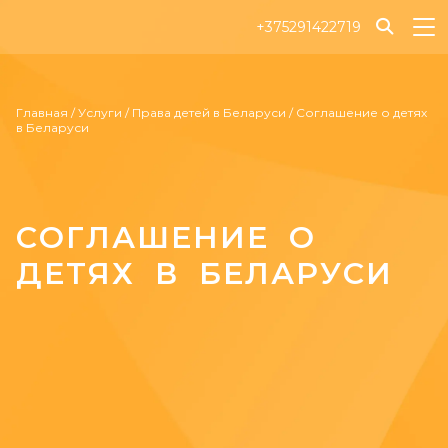
+375291422719
Главная
/
Услуги
/
Права детей в Беларуси
/
Соглашение о детях
в Беларуси
СОГЛАШЕНИЕ О
ДЕТЯХ В БЕЛАРУСИ